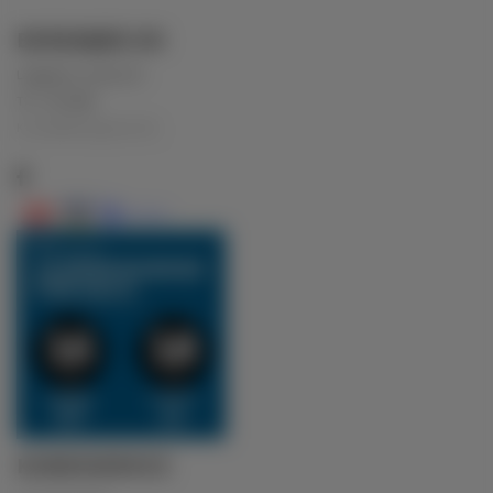
BORGMJØD.DK
Langeskov centret 25
Tlf.:
71211000
Kontakt@borgmjoed.dk
KUNDESERVICE