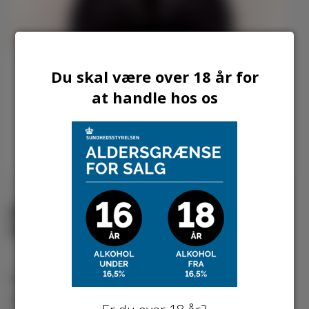
Du skal være over 18 år for
at handle hos os
BORGMJØD PORTMJØD -
KIRSEBÆR 16% 0,5 LTR
5715199999190
Varenummer:
Leveringstid: