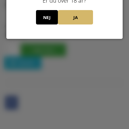
Er du over 18 år?
Lager:
NEJ
JA
Pris ved 1 Stk
250,00
DKK