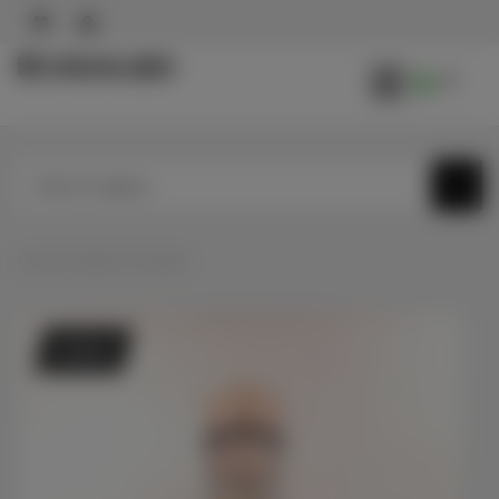
0
Forside
»
Mjød
»
Portmjød